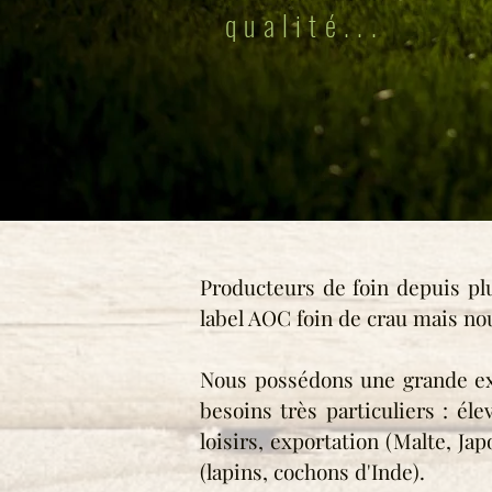
qualité...
Producteurs de foin depuis plu
label AOC foin de crau mais no
Nous possédons une grande expé
besoins très particuliers : éle
loisirs, exportation (Malte, Ja
(lapins, cochons d'Inde).